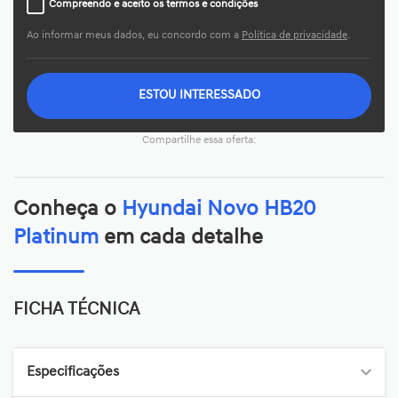
Compreendo e aceito os termos e condições
Ao informar meus dados, eu concordo com a
Política de privacidade
.
ESTOU INTERESSADO
Compartilhe essa oferta:
Conheça o
Hyundai Novo HB20
Platinum
em cada detalhe
FICHA TÉCNICA
Especificações