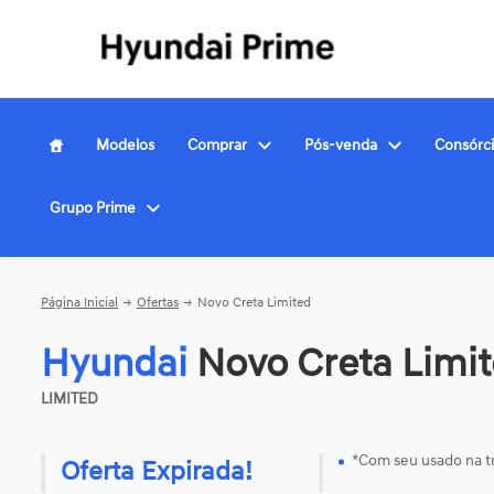
Modelos
Comprar
Pós-venda
Consórc
Grupo Prime
Página Inicial
Ofertas
Novo Creta Limited
Hyundai
Novo Creta Limi
LIMITED
*Com seu usado na t
Oferta Expirada!