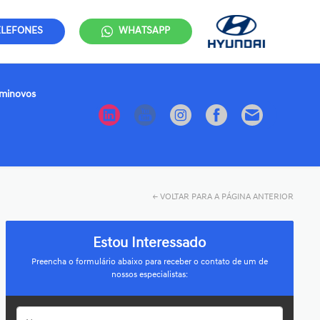
ELEFONES
WHATSAPP
minovos
←
VOLTAR PARA A PÁGINA ANTERIOR
Estou Interessado
Preencha o formulário abaixo para receber o contato de um de
nossos especialistas: