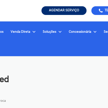
AGENDAR SERVIÇO
T
ios
Venda Direta
Soluções
Concessionária
Se
ted
roca