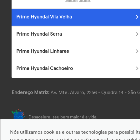
unidade abaixo:
Prime Hyundai Vila Velha
Prime Hyundai Serra
Prime Hyundai Linhares
Prime Hyundai Cachoeiro
Endereço Matriz:
Av. Mte. Álvaro, 2256 - Quadra 14 - São 
Desacelere, seu bem maior é a vida.
Nós utilizamos cookies e outras tecnologias para possibili
© Copyright 2026
-
AutoForce - Todos os direitos reservados.