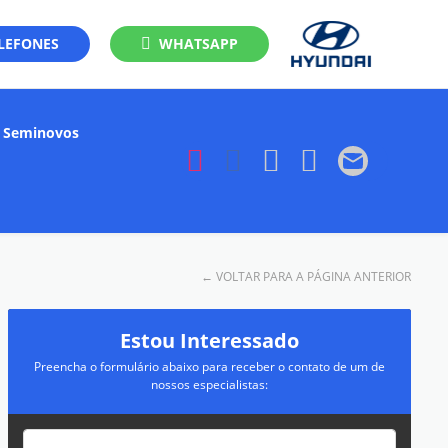
LEFONES
WHATSAPP
Seminovos
←
VOLTAR PARA A PÁGINA ANTERIOR
Estou Interessado
Preencha o formulário abaixo para receber o contato de um de
nossos especialistas: