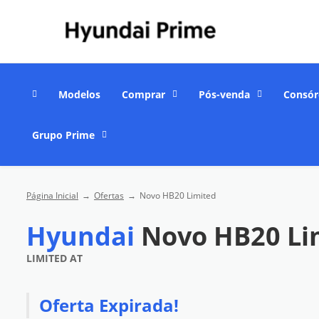
Modelos
Comprar
Pós-venda
Consór
Grupo Prime
Página Inicial
Ofertas
Novo HB20 Limited
Hyundai
Novo HB20 Li
LIMITED AT
Oferta Expirada!