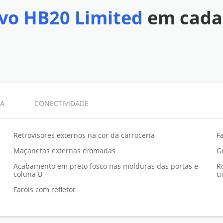
vo HB20 Limited
em cada
A
CONECTIVIDADE
Retrovisores externos na cor da carroceria
F
Maçanetas externas cromadas
G
Acabamento em preto fosco nas molduras das portas e
R
coluna B
c
Faróis com refletor