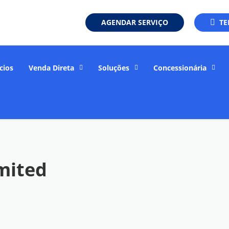
AGENDAR SERVIÇO
TE
cios
Venda Direta
Soluções
Concessionária
mited