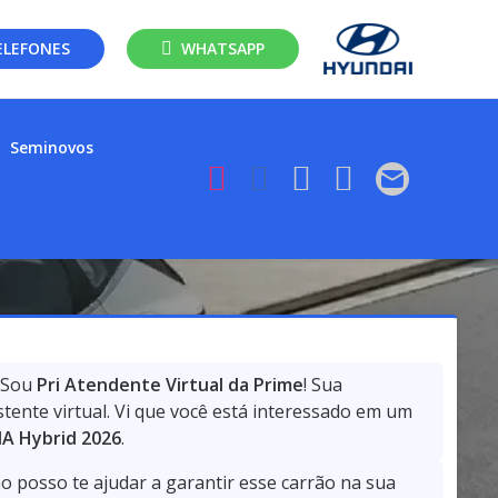
ELEFONES
WHATSAPP
Seminovos