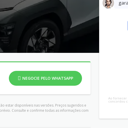
NEGOCIE PELO WHATSAPP
ão estar disponíveis nas versões. Preços sugeridos e
prévio. Consulte e confirme todas as informações com