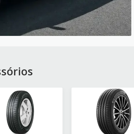
ssórios