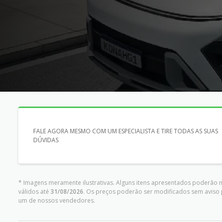
FALE AGORA MESMO COM UM ESPECIALISTA E TIRE TODAS AS SUAS
DÚVIDAS
* Imagens meramente ilustrativas. Alguns itens apresentados poderão n
válidos até
31/08/2026
. Os preços poderão ser modificados sem aviso 
um de nossos vendedores.