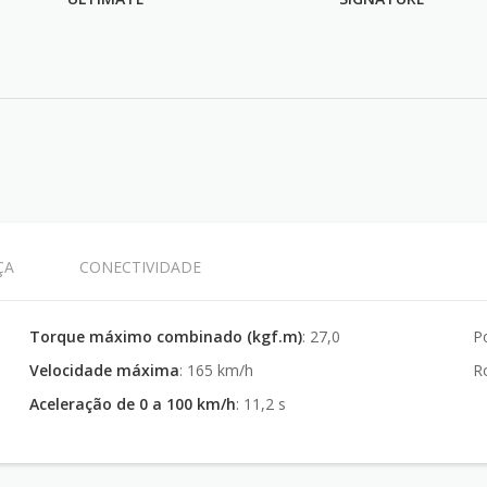
FICHA TÉCNICA
FICHA TÉCNICA
ÇA
CONECTIVIDADE
Torque máximo combinado (kgf.m)
: 27,0
P
Velocidade máxima
: 165 km/h
R
Aceleração de 0 a 100 km/h
: 11,2 s