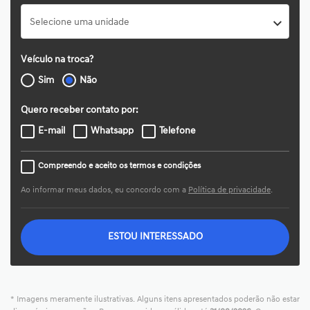
Selecione uma unidade
Veículo na troca?
Sim
Não
Quero receber contato por:
E-mail
Whatsapp
Telefone
Compreendo e aceito os termos e condições
Ao informar meus dados, eu concordo com a
Política de privacidade
.
ESTOU INTERESSADO
* Imagens meramente ilustrativas. Alguns itens apresentados poderão não estar