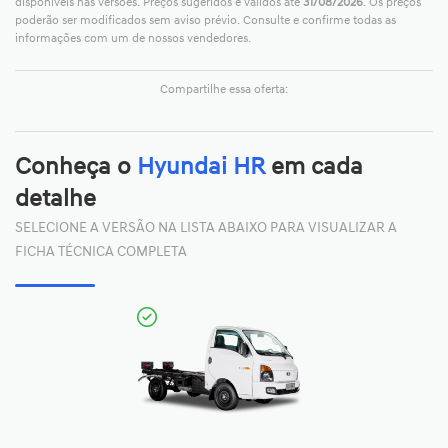
disponíveis nas versões. Preços sugeridos e válidos até
31/08/2026
. Os preços
poderão ser modificados sem aviso prévio. Consulte e confirme todas as
informações com um de nossos vendedores.
Compartilhe essa oferta:
Conheça o
Hyundai HR
em cada
detalhe
SELECIONE A VERSÃO NA LISTA ABAIXO PARA VISUALIZAR A
FICHA TÉCNICA COMPLETA